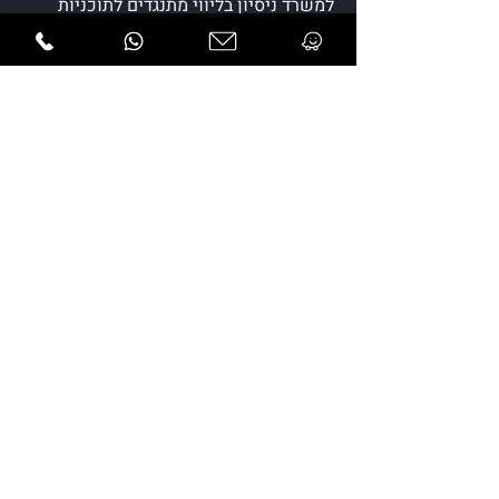
למשרד ניסיון בליווי מתנגדים לתוכניות
פוגעות, להקלות ולשימושים חורגים בפני
וועדות התכנון, וועדות הערר ובתי המשפט
השונים, תוך ליווי ותיאום עם שמאי
מקרקעין ומומחים שונים בתחומים
הרלוונטיים, כולל ייצוג קבוצות מתנגדים
וריכוזן.
קידום עסקאות בתחום הנדל"ן למגורים
ולמסחר
המשרד מטפל ומלווה בעלי קרקעות מהפן
העסקי והמשפטי בעסקאות של מכירת
הקרקע ליזמים, ולקבוצות רכישה, ובביצוע
עסקאות קומבינציה מול חברות נדל"ן ובנייה,
הסכמי שיתוף, ליווי בנייה ועוד.
ליווי חברות בנייה